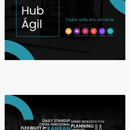
localização física dos integrantes. Essa
estrutura não apenas fortalece a
produtividade, mas também garante que o
time mantenha o foco na entrega de valor
real para o cliente, com transparência e
flexibilidade.