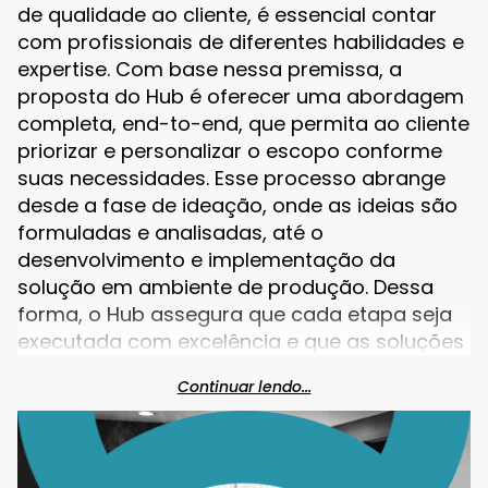
de qualidade ao cliente, é essencial contar
com profissionais de diferentes habilidades e
expertise. Com base nessa premissa, a
proposta do Hub é oferecer uma abordagem
completa, end-to-end, que permita ao cliente
priorizar e personalizar o escopo conforme
suas necessidades. Esse processo abrange
desde a fase de ideação, onde as ideias são
formuladas e analisadas, até o
desenvolvimento e implementação da
solução em ambiente de produção. Dessa
forma, o Hub assegura que cada etapa seja
executada com excelência e que as soluções
entregues estejam alinhadas com os
Continuar lendo...
objetivos estratégicos e operacionais do
cliente.