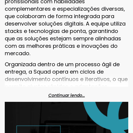
profissionais com habilidades
complementares e especializações diversas,
que colaboram de forma integrada para
desenvolver soluções digitais. A equipe utiliza
stacks e tecnologias de ponta, garantindo
que as soluções estejam sempre alinhadas
com as melhores práticas e inovações do
mercado.
Organizada dentro de um processo ágil de
entrega, a Squad opera em ciclos de
desenvolvimento contínuos e iterativos, o que
permite ajustes rápidos e adaptações
conforme as necessidades evoluem. A equipe
Continuar lendo...
trabalha em um workspace virtual pré-
definido, que facilita a comunicação e a
colaboração, assegurando que todos
estejam sincronizados e que o fluxo de
trabalho seja otimizado, independente da