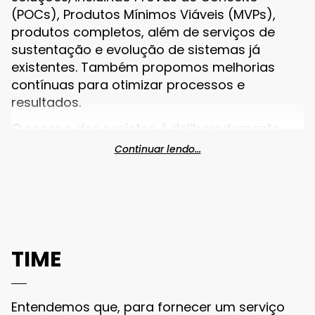
(POCs), Produtos Mínimos Viáveis (MVPs),
produtos completos, além de serviços de
sustentação e evolução de sistemas já
existentes. Também propomos melhorias
contínuas para otimizar processos e
resultados.
O escopo dos projetos é deliberadamente
aberto e adaptável, permitindo ajustes ao
Continuar lendo...
longo do tempo para acompanhar as
mudanças nas prioridades e nas estratégias
do cliente. Com isso, o Hub Ágil possibilita
uma colaboração dinâmica e eficaz, onde o
cliente está sempre no centro das decisões,
garantindo que o desenvolvimento
TIME
acompanhe as demandas de negócio e
traga impacto real e duradouro.
Entendemos que, para fornecer um serviço