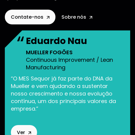
Contate-nos
Sobre nós
Eduardo Nau
MUELLER FOGÕES
“A 
Continuous Improvement / Lean
a S
Manufacturing
rel
de 
uor,
“O MES Sequor já faz parte do DNA da
FUTU
Mueller e vem ajudando a sustentar
nosso crescimento e nossa evolução
contínua, um dos principais valores da
V
empresa.”
Ver