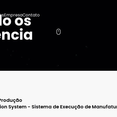
o os
os
Empresa
Contato
ência
 Produção
ion System - Sistema de Execução de Manufatu