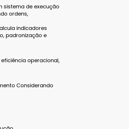
um sistema de execução
ndo ordens,
lcula indicadores
ão, padronização e
ficiência operacional,
pamento Considerando
ução.