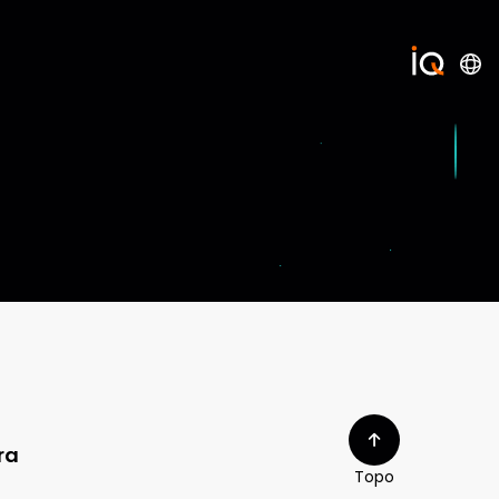
ra
Topo