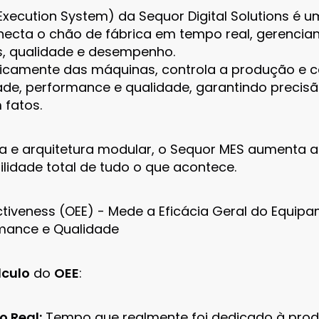
Execution System) da Sequor Digital Solutions é 
ecta o chão de fábrica em tempo real, gerencia
, qualidade e desempenho.
camente das máquinas, controla a produção e ca
ade, performance e qualidade, garantindo precis
fatos.
 e arquitetura modular, o Sequor MES aumenta a e
ilidade total de tudo o que acontece.
ctiveness (OEE) - Mede a Eficácia Geral do Equi
rmance e Qualidade
lculo
do
OEE
:
 Real:
Tempo que realmente foi dedicado à prod