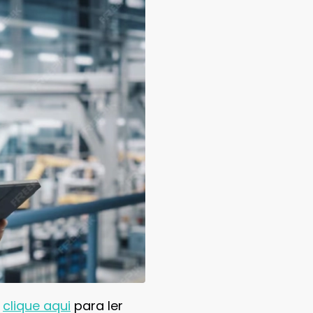
,
clique aqui
para ler