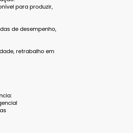
ível para produzir,
erdas de desempenho,
dade, retrabalho em
ncia:
encial
das