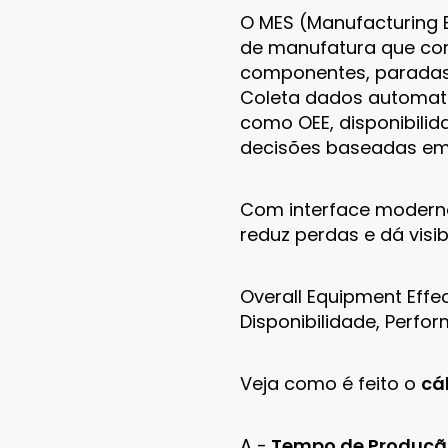
O MES (Manufacturing 
de manufatura que con
componentes, paradas
Coleta dados automati
como OEE, disponibilid
decisões baseadas em 
Com interface moderna
reduz perdas e dá visib
Overall Equipment Effe
Disponibilidade, Perfo
Veja como é feito o
cá
A -
Tempo de Produção