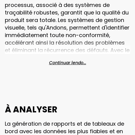
processus, associé à des systèmes de
traçabilité robustes, garantit que la qualité du
produit sera totale. Les systèmes de gestion
visuelle, tels qu'Andons, permettent d'identifier
immédiatement toute non-conformité,
accélérant ainsi la résolution des problèmes
et éliminant la récurrence des défauts. Avec le
module Stop Control et les rapports OEE
Continuar lendo...
(efficacité globale de l'équipement), il est
possible de surveiller les performances des
centres de travail.
À ANALYSER
La génération de rapports et de tableaux de
bord avec les données les plus fiables et en