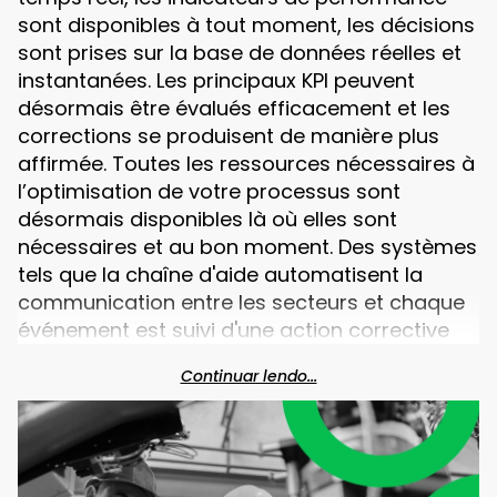
sont disponibles à tout moment, les décisions
sont prises sur la base de données réelles et
instantanées. Les principaux KPI peuvent
désormais être évalués efficacement et les
corrections se produisent de manière plus
affirmée. Toutes les ressources nécessaires à
l’optimisation de votre processus sont
désormais disponibles là où elles sont
nécessaires et au bon moment. Des systèmes
tels que la chaîne d'aide automatisent la
communication entre les secteurs et chaque
événement est suivi d'une action corrective
immédiate, le manque de matériel, la panne
Continuar lendo...
d'équipement, le manque d'opérateurs ne
sont plus un problème.