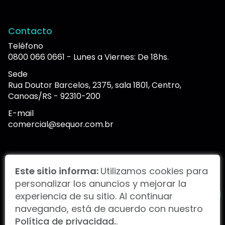
Contacto
Teléfono
0800 066 0661 - Lunes a Viernes: De 18hs.
Sede
Rua Doutor Barcelos, 2375, sala 1801, Centro,
Canoas/RS - 92310-200
E-mail
comercial@sequor.com.br
Portal de informes
Este sitio informa:
Utilizamos cookies para
personalizar los anuncios y mejorar la
experiencia de su sitio. Al continuar
SNEF Brasil 2024 |
Política de privacidad.
navegando, está de acuerdo con nuestro
Política de privacidad.
.