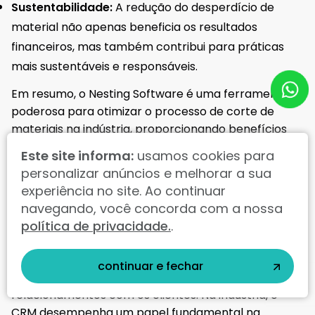
Sustentabilidade:
A redução do desperdício de
material não apenas beneficia os resultados
financeiros, mas também contribui para práticas
mais sustentáveis e responsáveis.
Em resumo, o Nesting Software é uma ferramenta
poderosa para otimizar o processo de corte de
materiais na indústria, proporcionando benefícios
significativos em termos de redução de custos,
Este site informa:
usamos cookies para
aumento da eficiência e competitividade.
personalizar anúncios e melhorar a sua
experiência no site. Ao continuar
navegando, você concorda com a nossa
8. CRM (Customer Relationship Management)
política de privacidade.
.
O CRM, ou Gestão de Relacionamento com o Cliente,
é uma ferramenta essencial para empresas que
continuar e fechar
desejam gerenciar e melhorar seus
relacionamentos com os clientes. Na indústria, o
CRM desempenha um papel fundamental na