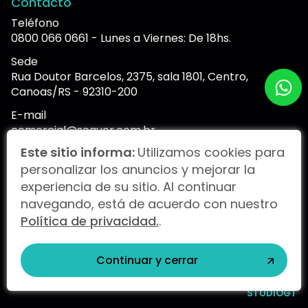
Contacto
Teléfono
0800 066 0661 - Lunes a Viernes: De 18hs.
Sede
Rua Doutor Barcelos, 2375, sala 1801, Centro,
Canoas/RS - 92310-200
E-mail
comercial@sequor.com.br
Este sitio informa:
Utilizamos cookies para
personalizar los anuncios y mejorar la
Portal de informes
experiencia de su sitio. Al continuar
navegando, está de acuerdo con nuestro
Política de privacidad.
.
SNEF Brasil 2024 |
Política de privacidad.
Continuar y cerrar
Brasil
Ekium
Snef Internacional
STUDIOGT